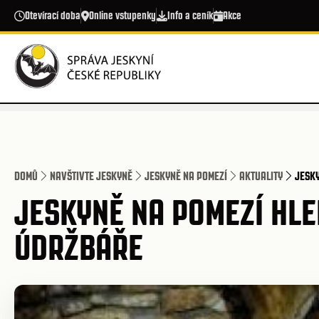
Přejít k hlavnímu obsahu
Otevírací doba
Online vstupenky
Info a ceník
Akce
DOMŮ
NAVŠTIVTE JESKYNĚ
JESKYNĚ NA POMEZÍ
AKTUALITY
JESK
JESKYNĚ NA POMEZÍ HLE
ÚDRŽBÁŘE