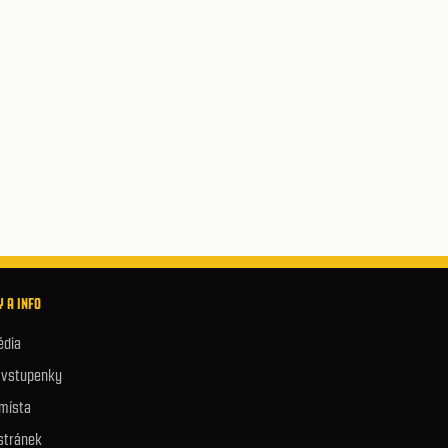
 A INFO
édia
e vstupenky
 místa
stránek