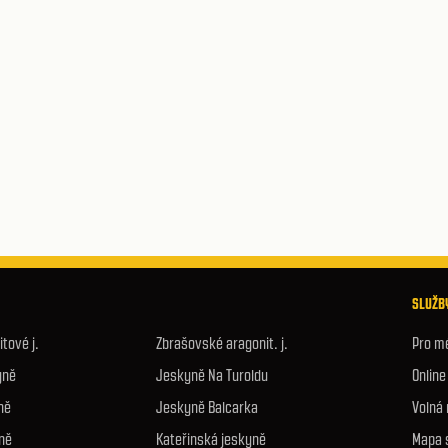
SLUŽBY
tové j.
Zbrašovské aragonit. j.
Pro m
yně
Jeskyně Na Turoldu
Onlin
ně
Jeskyně Balcarka
Volná
ně
Kateřinská jeskyně
Mapa 