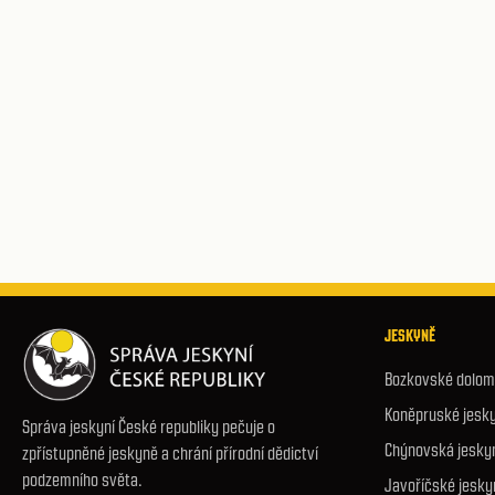
JESKYNĚ
Bozkovské dolomi
Koněpruské jesk
Správa jeskyní České republiky pečuje o
Chýnovská jesky
zpřístupněné jeskyně a chrání přírodní dědictví
podzemního světa.
Javoříčské jesky