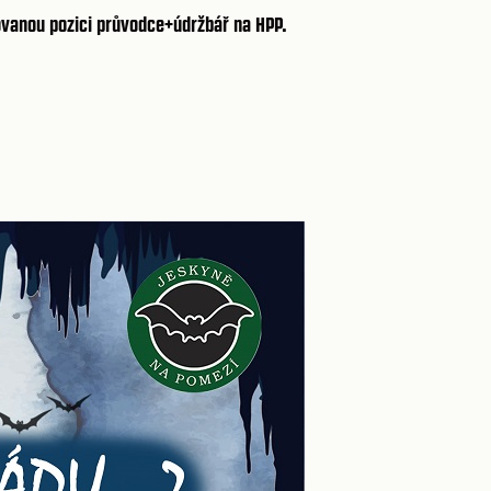
ovanou pozici
průvodce+údržbář
na HPP.