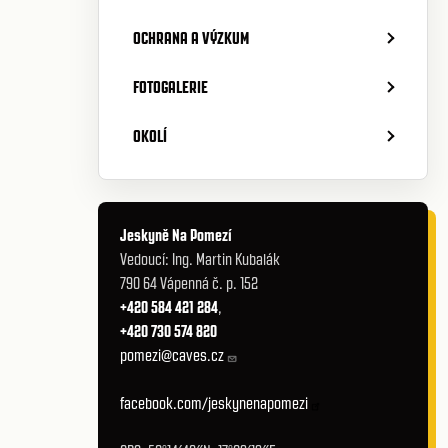
OCHRANA A VÝZKUM
FOTOGALERIE
OKOLÍ
Jeskyně Na Pomezí
Vedoucí: Ing. Martin Kubalák
790 64 Vápenná č. p. 152
+420 584 421 284
,
+420 730 574 820
pomezi@caves.cz
facebook.com/jeskynenapomezi