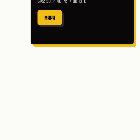
GPS: 50°14′46″N; 17°08′18″E
MAPA