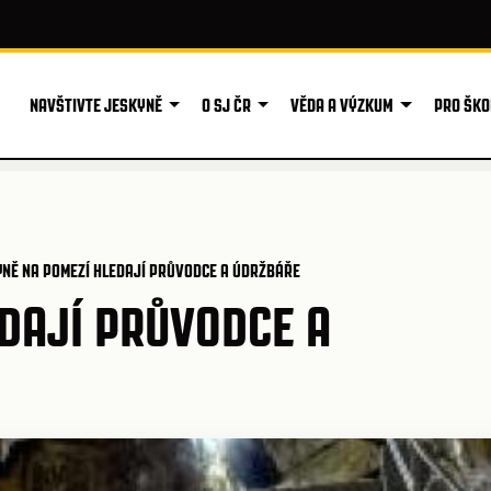
NAVŠTIVTE JESKYNĚ
O SJ ČR
VĚDA A VÝZKUM
PRO ŠKO
YNĚ NA POMEZÍ HLEDAJÍ PRŮVODCE A ÚDRŽBÁŘE
DAJÍ PRŮVODCE A