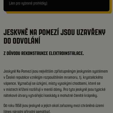
(Jen pro vybrané prohlídky)
JESKYNĚ NA POMEZÍ JSOU UZAVŘENY
DO ODVOLÁNÍ
Z DŮVODU REKONSTRUKCE ELEKTROINSTALACE.
Jeskyně Na Pomezí jsou největším zpřístupněným jeskynním systémem
v České republice vzniklým rozpouštěním mramoru, tj. krystalického
vápence. Vyznačují se úzkými, místy vysokými chodbami, které se
v místech křížení rozšiřují v menší dómy. Pro tyto jeskyně jsou typické
nátekové útvary vytvářející kaskády a mohutné členité krápníky.
Od roku 1958 jsou jeskyně a jejich okolí zařazeny mezi chráněná území
(dnes národní přírodní památka).