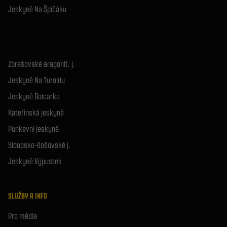
Jeskyně Na Špičáku
Zbrašovské aragonit. j.
Jeskyně Na Turoldu
Jeskyně Balcarka
Kateřinská jeskyně
Punkevní jeskyně
Sloupsko-šošůvské j.
Jeskyně Výpustek
SLUŽBY A INFO
Pro média