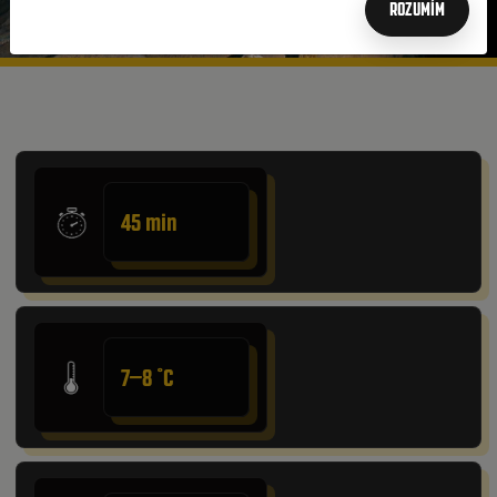
ROZUMÍM
45 min
7–8 ˚C