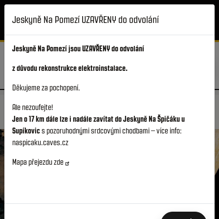
Přejít k hlavnímu obsahu
Otevírací doba
Online vstupenky
Jeskyně Na Pomezí UZAVŘENY do odvolání
Info a ceník
Akce
Jeskyně Na Pomezí jsou UZAVŘENY do odvolání
z důvodu rekonstrukce elektroinstalace.
Děkujeme za pochopení.
DOMŮ
NAVŠTIVTE JESKYNĚ
JESKYNĚ NA POMEZÍ
Ale nezoufejte!
INFORMACE A PŘÍSTUP
Jen o 17 km dále lze i nadále zavítat do Jeskyně Na Špičáku u
Supíkovic
s pozoruhodnými srdcovými chodbami – více info:
naspicaku.caves.cz
JESKYNĚ NA POMEZÍ
Mapa přejezdu
zde
Mramorová perla Jesenicka