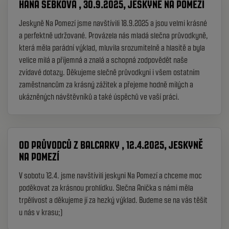
HANA ŠEBKOVÁ , 30.9.2025, JESKYNĚ NA POMEZÍ
Jeskyně Na Pomezí jsme navštívili 18.9.2025 a jsou velmi krásné
a perfektně udržované. Provázela nás mladá slečna průvodkyně,
která měla parádní výklad, mluvila srozumitelně a hlasitě a byla
velice milá a příjemná a znalá a schopná zodpovědět naše
zvídavé dotazy. Děkujeme slečně průvodkyni i všem ostatním
zaměstnancům za krásný zážitek a přejeme hodně milých a
ukázněných návštěvníků a také úspěchů ve vaší práci.
OD PRŮVODCŮ Z BALCARKY , 12.4.2025, JESKYNĚ
NA POMEZÍ
V sobotu 12.4. jsme navštívili jeskyni Na Pomezí a chceme moc
poděkovat za krásnou prohlídku. Slečna Anička s námi měla
trpělivost a děkujeme jí za hezký výklad. Budeme se na vás těšit
u nás v krasu;)