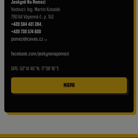
Jeskyně Na Pomezí
Vedoucí: Ing. Martin Kubalák
790 64 Vápenná č. p. 152
+420 584 421 284
,
+420 730 574 820
pomezi@caves.cz
facebook.com/jeskynenapomezi
GPS: 50°14′46″N; 17°08′18″E
MAPA