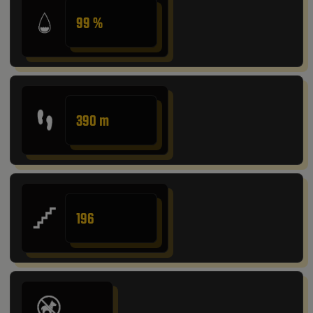
99 %
390 m
196