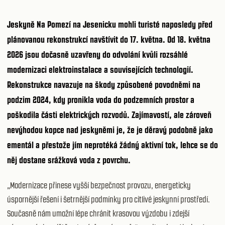
Jeskyně Na Pomezí na Jesenicku
mohli turisté naposledy před
plánovanou rekonstrukcí navštívit do 17. května. Od 18. května
2026 jsou dočasně
uzavřeny do odvolání kvůli rozsáhlé
modernizaci elektroinstalace a souvisejících technologií
.
Rekonstrukce navazuje na škody způsobené povodněmi na
podzim 2024, kdy pronikla voda do podzemních prostor a
poškodila části elektrických rozvodů. Zajímavostí, ale zároveň
nevýhodou kopce nad jeskyněmi je, že je děravý podobně jako
ementál a přestože jím neprotéká žádný aktivní tok, lehce se do
něj dostane srážková voda z povrchu.
„Modernizace přinese vyšší bezpečnost provozu, energeticky
úspornější řešení i šetrnější podmínky pro citlivé jeskynní prostředí.
Současně nám umožní lépe chránit krasovou výzdobu i zdejší