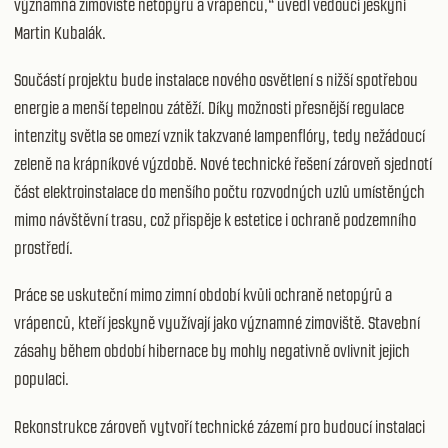
významná zimoviště netopýrů a vrápenců,“ uvedl vedoucí jeskyní
Martin Kubalák.
Součástí projektu bude instalace nového osvětlení s nižší spotřebou
energie a menší tepelnou zátěží. Díky možnosti přesnější regulace
intenzity světla se omezí vznik takzvané lampenflóry, tedy nežádoucí
zeleně na krápníkové výzdobě. Nové technické řešení zároveň sjednotí
část elektroinstalace do menšího počtu rozvodných uzlů umístěných
mimo návštěvní trasu, což přispěje k estetice i ochraně podzemního
prostředí.
Práce se uskuteční mimo zimní období kvůli ochraně netopýrů a
vrápenců, kteří jeskyně využívají jako významné zimoviště. Stavební
zásahy během období hibernace by mohly negativně ovlivnit jejich
populaci.
Rekonstrukce zároveň vytvoří technické zázemí pro budoucí instalaci