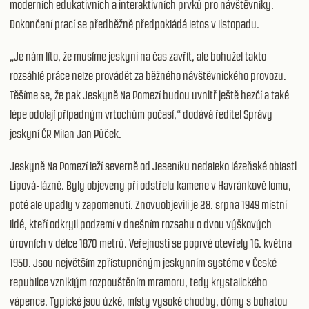
moderních edukativních a interaktivních prvků pro návštěvníky.
Dokončení prací se předběžně předpokládá letos v listopadu.
„Je nám líto, že musíme jeskyni na čas zavřít, ale bohužel takto
rozsáhlé práce nelze provádět za běžného návštěvnického provozu.
Těšíme se, že pak Jeskyně Na Pomezí budou uvnitř ještě hezčí a také
lépe odolají případným vrtochům počasí,“ dodává ředitel Správy
jeskyní ČR Milan Jan Půček.
Jeskyně Na Pomezí leží severně od Jeseníku nedaleko lázeňské oblasti
Lipová-lázně. Byly objeveny při odstřelu kamene v Havránkově lomu,
poté ale upadly v zapomenutí. Znovuobjevili je 28. srpna 1949 místní
lidé, kteří odkryli podzemí v dnešním rozsahu o dvou výškových
úrovních v délce 1870 metrů. Veřejnosti se poprvé otevřely 16. května
1950. Jsou největším zpřístupněným jeskynním systéme v České
republice vzniklým rozpouštěním mramoru, tedy krystalického
vápence. Typické jsou úzké, místy vysoké chodby, dómy s bohatou