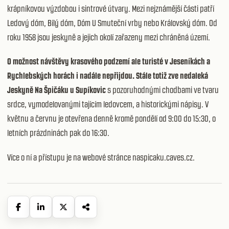
krápníkovou výzdobou i sintrové útvary. Mezi nejznámější části patří
Ledový dóm, Bílý dóm, Dóm U Smuteční vrby nebo Královský dóm. Od
roku 1958 jsou jeskyně a jejich okolí zařazeny mezi chráněná území.
O možnost návštěvy krasového podzemí ale turisté v Jeseníkách a
Rychlebských horách i nadále nepřijdou. Stále totiž zve nedaleká
Jeskyně Na Špičáku u Supíkovic
s pozoruhodnými chodbami ve tvaru
srdce, vymodelovanými tajícím ledovcem, a historickými nápisy. V
květnu a červnu je otevřena denně kromě pondělí od 9:00 do 15:30, o
letních prázdninách pak do 16:30.
Více o ní a přístupu je na webové stránce
naspicaku.caves.cz
.