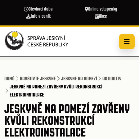
Přejít k hlavnímu obsahu
Otevírací doba
Online vstupenky
Info a ceník
Akce
DOMŮ
NAVŠTIVTE JESKYNĚ
JESKYNĚ NA POMEZÍ
AKTUALITY
JESKYNĚ NA POMEZÍ ZAVŘENY KVŮLI REKONSTRUKCÍ
ELEKTROINSTALACE
JESKYNĚ NA POMEZÍ ZAVŘENY
KVŮLI REKONSTRUKCÍ
ELEKTROINSTALACE