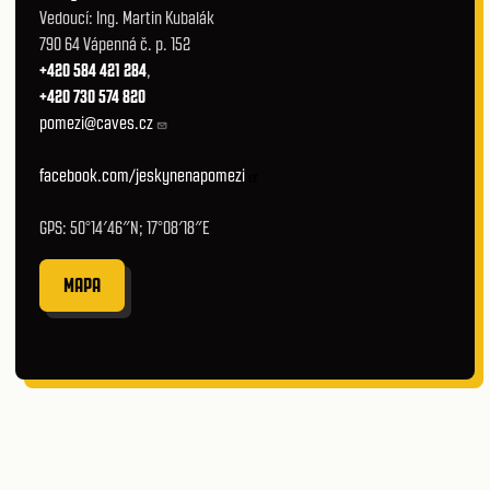
Vedoucí: Ing. Martin Kubalák
790 64 Vápenná č. p. 152
+420 584 421 284
,
+420 730 574 820
pomezi@caves.cz
facebook.com/jeskynenapomezi
GPS: 50°14′46″N; 17°08′18″E
MAPA