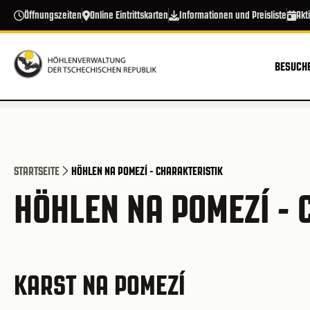
Direkt zum Inhalt
Öffnungszeiten
Online Eintrittskarten
Informationen und Preisliste
Akt
BESUCHE
STARTSEITE
HÖHLEN NA POMEZÍ - CHARAKTERISTIK
HÖHLEN NA POMEZÍ - 
KARST NA POMEZÍ