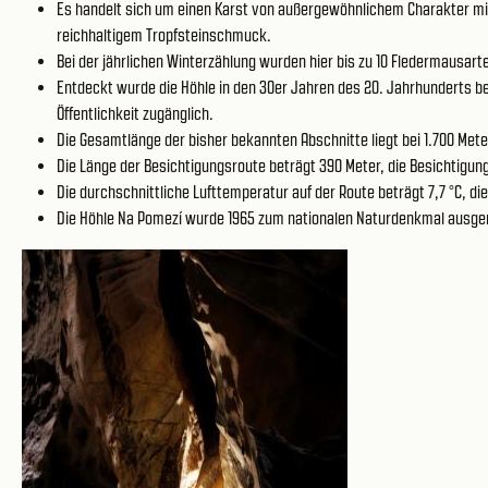
Es handelt sich um einen Karst von außergewöhnlichem Charakter mit
reichhaltigem Tropfsteinschmuck.
Bei der jährlichen Winterzählung wurden hier bis zu 10 Fledermausarte
Entdeckt wurde die Höhle in den 30er Jahren des 20. Jahrhunderts be
Öffentlichkeit zugänglich.
Die Gesamtlänge der bisher bekannten Abschnitte liegt bei 1.700 Me
Die Länge der Besichtigungsroute beträgt 390 Meter, die Besichtigung
Die durchschnittliche Lufttemperatur auf der Route beträgt 7,7 °C, die 
Die Höhle Na Pomezí wurde 1965 zum nationalen Naturdenkmal ausge