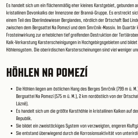
Es handelt sich um ein flächenmäßig eher kleines Karstgebiet, gebunden a
kristallinen Devonkalks der Innenzone der Branná-Gruppe. Es erstreckt sic
einem Teil des Oberlindewieser Berglandes, nördlich der Ortschaft Bad Lind
zwischen dem Bergsattel Na Pomezí und dem Smrčník-Massiv. Im Quartär 
Frosteinwirkung zur erheblichen tief greifenden Destruktion der Tertiärobe
Kalk-Verkarstung Karsterscheinigungen in Hochgebirgsgebieten und bildet 
Höhlensystem. Die oberirdischen Karsterscheinungen sind viel weniger und
HÖHLEN NA POMEZÍ
Die Höhlen liegen am östlichen Hang des Berges Smrčník (799 m ü. M
Bergsattel Na Pomezí (575 m ü. M.), 2 km nordöstlich von der Ortscha
Lázně).
Es handelt sich um die größte Karsthöhle in kristallinen Kalken auf 
Republik.
Sie bildet ein zweistöckiges System von verzweigten, engeren Kluft
Sie entstand überwiegend durch die Korrosionsaktivität von unterir