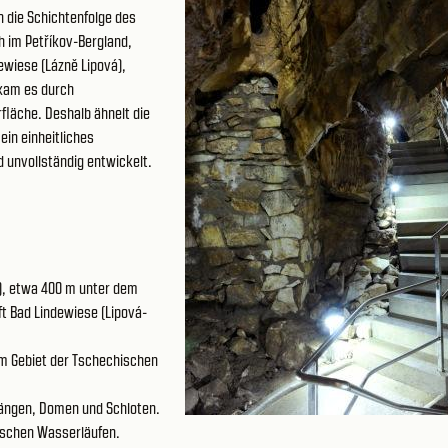
n die Schichtenfolge des
h im Petříkov-Bergland,
ewiese (Lázně Lipová),
kam es durch
rfläche. Deshalb ähnelt die
ein einheitliches
 unvollständig entwickelt.
.), etwa 400 m unter dem
ft Bad Lindewiese (Lipová-
dem Gebiet der Tschechischen
gängen, Domen und Schloten.
dischen Wasserläufen.