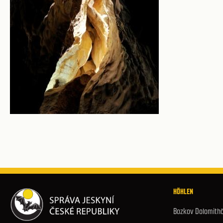
HÖHLEN
Bozkov Dolomith