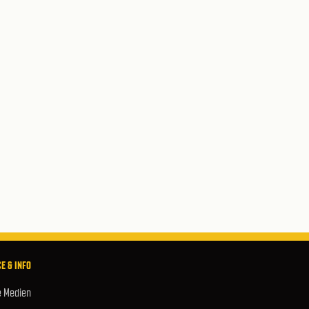
E & INFO
e Medien