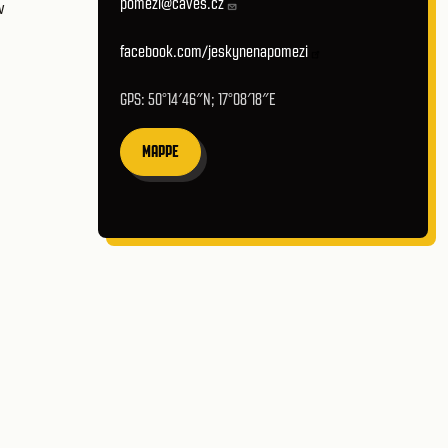
pomezi@caves.cz
v
facebook.com/jeskynenapomezi
GPS: 50°14′46″N; 17°08′18″E
MAPPE