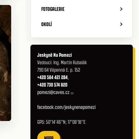
FOTOGALERIE
OKOLÍ
Jeskyně Na Pomezí
Vedoucí: Ing. Martin Kubalák
790 64 Vápenná č. p. 152
+420 584 421 284
,
+420 730 574 820
pomezi@caves.cz
facebook.com/jeskynenapomezi
GPS: 50°14′46″N; 17°08′18″E
MAPA