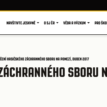
NAVŠTIVTE JESKYNĚ
O SJ ČR
VĚDA A VÝZKUM
PRO ŠKO
IČENÍ HASIČSKÉHO ZÁCHRANNÉHO SBORU NA POMEZÍ, DUBEN 2017
 ZÁCHRANNÉHO SBORU 