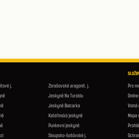
SLUŽBY
tové j.
Zbrašovské aragonit. j.
Pro m
yně
Jeskyně Na Turoldu
Onlin
ně
Jeskyně Balcarka
Volná
ně
Kateřinská jeskyně
Mapa 
ně
Punkevní jeskyně
Prohlá
zí
Sloupsko-šošůvské j.
Ochra