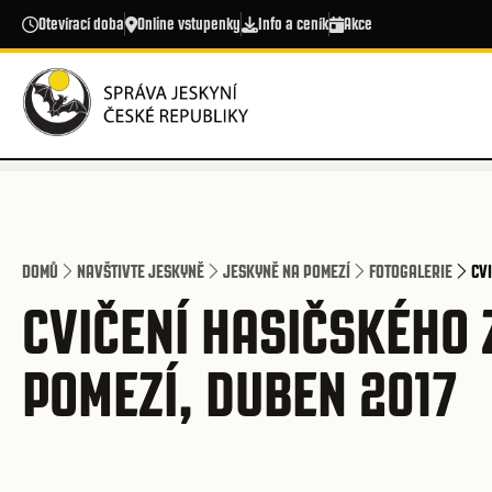
Přejít k hlavnímu obsahu
Otevírací doba
Online vstupenky
Info a ceník
Akce
DOMŮ
NAVŠTIVTE JESKYNĚ
JESKYNĚ NA POMEZÍ
FOTOGALERIE
CV
CVIČENÍ HASIČSKÉHO
POMEZÍ, DUBEN 2017