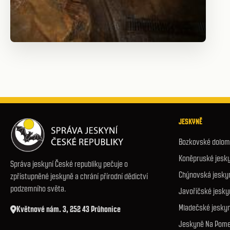
JESKYNĚ
Bozkovské dolomi
Koněpruské jesk
Správa jeskyní České republiky pečuje o
Chýnovská jesky
zpřístupněné jeskyně a chrání přírodní dědictví
podzemního světa.
Javoříčské jesky
Mladečské jesky
Květnové nám. 3, 252 43 Průhonice
Jeskyně Na Pome