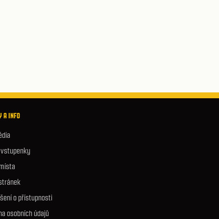
 A INFO
édia
e vstupenky
 místa
stránek
šení o přístupnosti
na osobních údajů